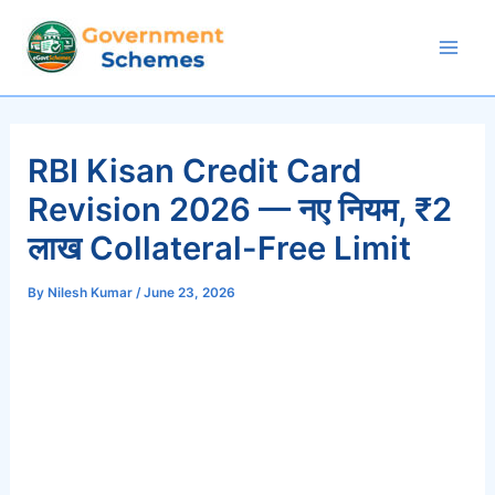
Skip
to
Mai
content
Men
RBI Kisan Credit Card
Revision 2026 — नए नियम, ₹2
लाख Collateral-Free Limit
By
Nilesh Kumar
/
June 23, 2026