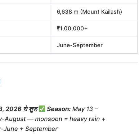
6,638 m (Mount Kailash)
₹1,00,000+
June-September
!
 2026 से शुरू
Season:
May 13 –
y-August — monsoon = heavy rain +
-June + September