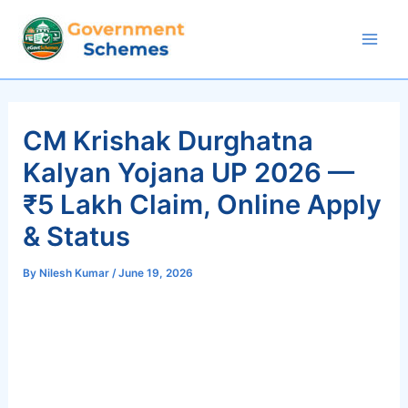
Skip
to
Mai
content
Men
CM Krishak Durghatna
Kalyan Yojana UP 2026 —
₹5 Lakh Claim, Online Apply
& Status
By
Nilesh Kumar
/
June 19, 2026