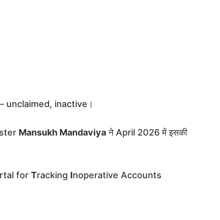
ैं — unclaimed, inactive।
ister
Mansukh Mandaviya
ने April 2026 में इसकी
rtal for
T
racking
I
noperative Accounts