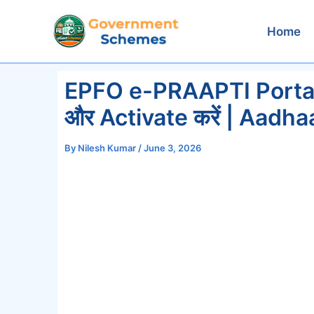
Skip
to
Home
content
EPFO e-PRAAPTI Portal 2
और Activate करें | Aadh
By
Nilesh Kumar
/
June 3, 2026