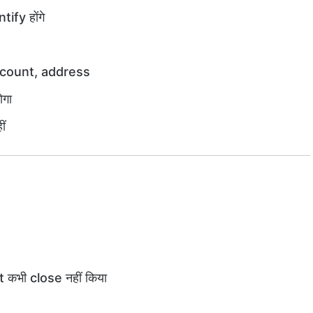
ify होंगे
account, address
ोगा
ं
कभी close नहीं किया