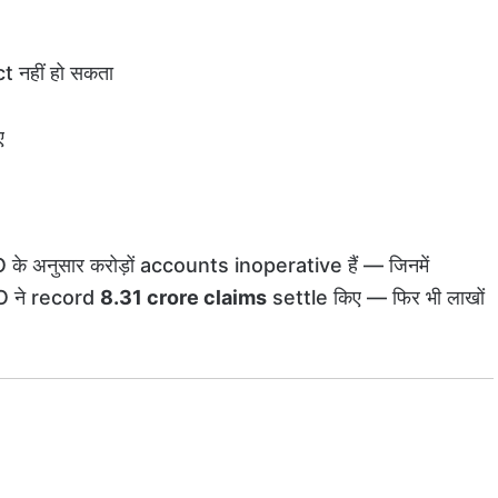
 नहीं हो सकता
ए
े अनुसार करोड़ों accounts inoperative हैं — जिनमें
FO ने record
8.31 crore claims
settle किए — फिर भी लाखों