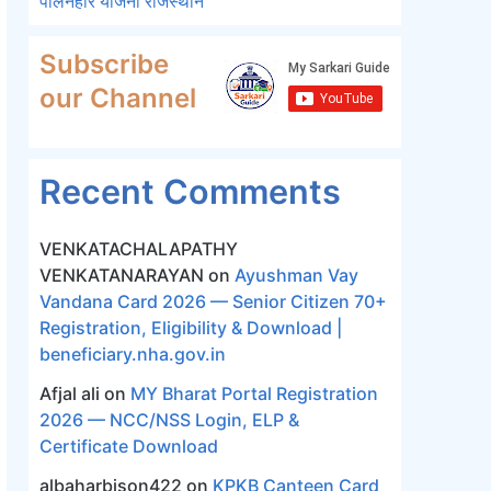
पालनहार योजना राजस्थान
Subscribe
our Channel
Recent Comments
VENKATACHALAPATHY
VENKATANARAYAN
on
Ayushman Vay
Vandana Card 2026 — Senior Citizen 70+
Registration, Eligibility & Download |
beneficiary.nha.gov.in
Afjal ali
on
MY Bharat Portal Registration
2026 — NCC/NSS Login, ELP &
Certificate Download
albaharbison422
on
KPKB Canteen Card