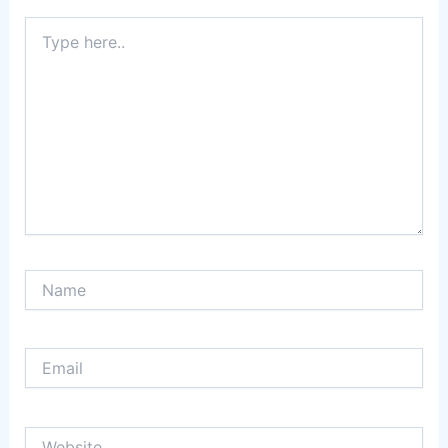
Type
here..
Name
Email
Website